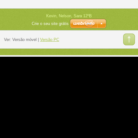
Kevin, Nelson, Sara 12ºB
Crie o seu site grátis
Ver:
Versão móvel
|
Versão PC